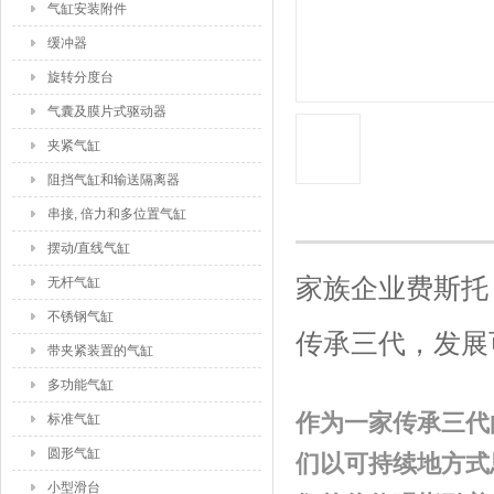
气缸安装附件
缓冲器
旋转分度台
气囊及膜片式驱动器
夹紧气缸
阻挡气缸和输送隔离器
串接, 倍力和多位置气缸
摆动/直线气缸
家族企业费斯托
无杆气缸
不锈钢气缸
传承三代，发展
带夹紧装置的气缸
多功能气缸
作为一家传承三代
标准气缸
圆形气缸
们以可持续地方式
小型滑台