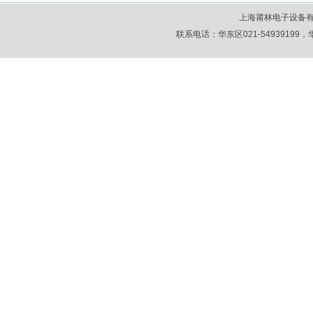
上海莆林电子设备
联系电话：华东区021-54939199，华北