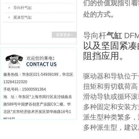
们的价值观指引着
导向杆气缸
处的方式。
紧凑型气缸
导向杆
气缸
DF
查看更多+
以及坚固紧凑
阻挡应用。
服务热线：华东区021-54939199，华北区
驱动器和导轨位于
13264122320
扭矩和剪切载荷高
手机号码：15000591364
滑动导轨或循环滚
地 址：华东区*上海市闵行区吴泾镇曲吴
路589号中国梦谷创意产业园C9二楼。华
多种固定和安装方
北区*京市经济技术开发区荣华南路16号1
派生型种类繁多，
幢18层
多种派生型，建议