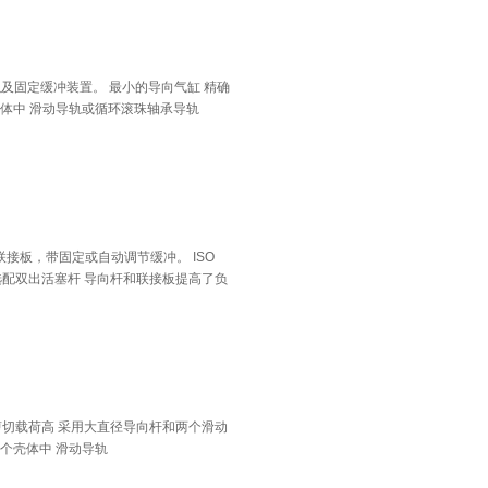
以及固定缓冲装置。 最小的导向气缸 精确
壳体中 滑动导轨或循环滚珠轴承导轨
联接板，带固定或自动调节缓冲。 ISO
可选配双出活塞杆 导向杆和联接板提高了负
和剪切载荷高 采用大直径导向杆和两个滑动
个壳体中 滑动导轨