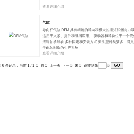
查看详细介绍
气缸
导向杆气缸 DFM 具有精确的导向和极大的扭矩和侧向
适用于夹紧、提升和阻挡应用。 驱动器和导轨位于一个壳
滚珠轴承导轨 多种固定和安装方式 派生型种类繁多，满
子电池制造的生产系统
查看详细介绍
共 6 条记录，当前 1 / 1 页 首页 上一页 下一页 末页 跳转到第
页