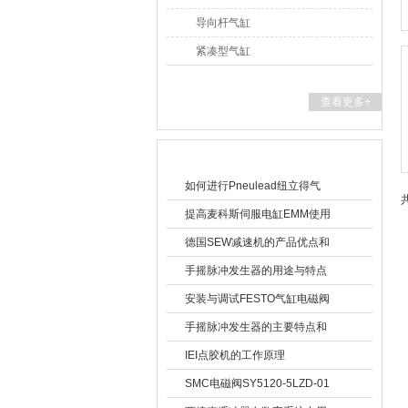
导向杆气缸
紧凑型气缸
查看更多+
相关文章
如何进行Pneulead纽立得气
缸电磁阀的安装与调试？
提高麦科斯伺服电缸EMM使用
寿命的维护技巧
德国SEW减速机的产品优点和
轴对中的重要性
手摇脉冲发生器的用途与特点
安装与调试FESTO气缸电磁阀
的步骤和技巧
手摇脉冲发生器的主要特点和
功能是怎样的
IEI点胶机的工作原理
SMC电磁阀SY5120-5LZD-01