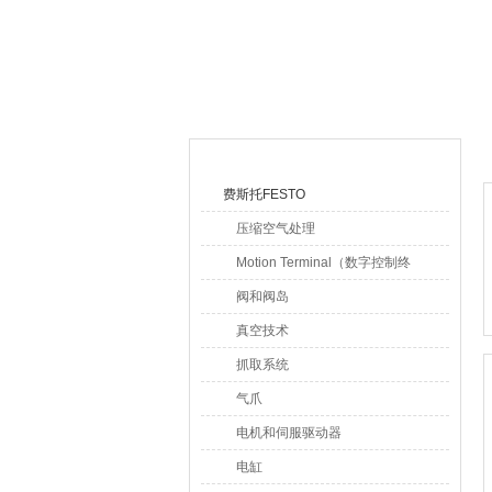
上海莆林电子设备有限公司
产品目录
费斯托FESTO
压缩空气处理
Motion Terminal（数字控制终
端）
阀和阀岛
真空技术
抓取系统
气爪
电机和伺服驱动器
电缸