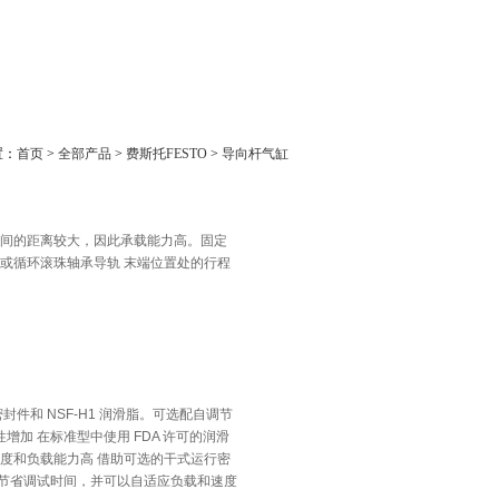
置：
首页
>
全部产品
>
费斯托FESTO
>
导向杆气缸
之间的距离较大，因此承载能力高。固定
轨或循环滚珠轴承导轨 末端位置处的行程
密封件和 NSF-H1 润滑脂。可选配自调节
性增加 在标准型中使用 FDA 许可的润滑
精度和负载能力高 借助可选的干式运行密
以节省调试时间，并可以自适应负载和速度