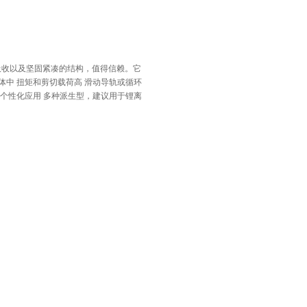
力吸收以及坚固紧凑的结构，值得信赖。它
体中 扭矩和剪切载荷高 滑动导轨或循环
足个性化应用 多种派生型，建议用于锂离