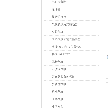
气缸安装附件
缓冲器
旋转分度台
气囊及膜片式驱动器
夹紧气缸
阻挡气缸和输送隔离器
串接, 倍力和多位置气缸
摆动/直线气缸
无杆气缸
不锈钢气缸
带夹紧装置的气缸
多功能气缸
标准气缸
圆形气缸
小型滑台