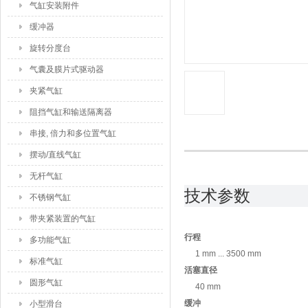
气缸安装附件
缓冲器
旋转分度台
气囊及膜片式驱动器
夹紧气缸
阻挡气缸和输送隔离器
串接, 倍力和多位置气缸
摆动/直线气缸
无杆气缸
技术参数
不锈钢气缸
带夹紧装置的气缸
行程
多功能气缸
1 mm ... 3500 mm
标准气缸
活塞直径
圆形气缸
40 mm
缓冲
小型滑台