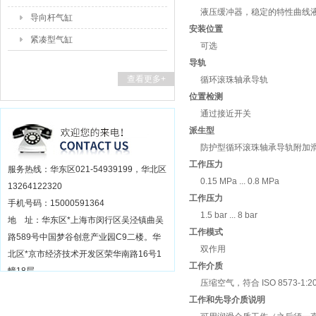
液压缓冲器，稳定的特性曲线
导向杆气缸
安装位置
紧凑型气缸
可选
导轨
查看更多+
循环滚珠轴承导轨
位置检测
通过接近开关
派生型
防护型循环滚珠轴承导轨附加
工作压力
服务热线：华东区021-54939199，华北区
0.15 MPa ... 0.8 MPa
13264122320
工作压力
手机号码：15000591364
1.5 bar ... 8 bar
地 址：华东区*上海市闵行区吴泾镇曲吴
工作模式
路589号中国梦谷创意产业园C9二楼。华
双作用
北区*京市经济技术开发区荣华南路16号1
工作介质
幢18层
压缩空气，符合 ISO 8573-1:2010 
工作和先导介质说明