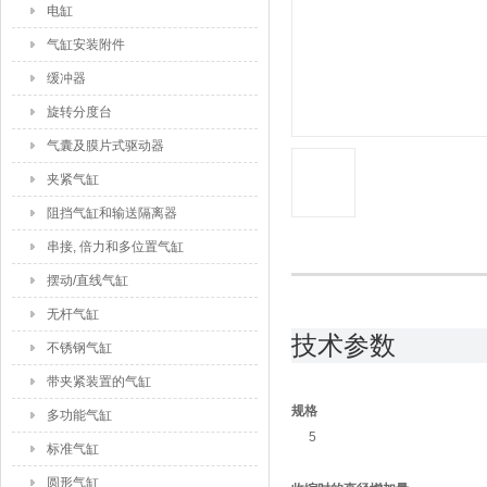
电缸
气缸安装附件
缓冲器
旋转分度台
气囊及膜片式驱动器
夹紧气缸
阻挡气缸和输送隔离器
串接, 倍力和多位置气缸
摆动/直线气缸
无杆气缸
技术参数
不锈钢气缸
带夹紧装置的气缸
规格
多功能气缸
5
标准气缸
圆形气缸