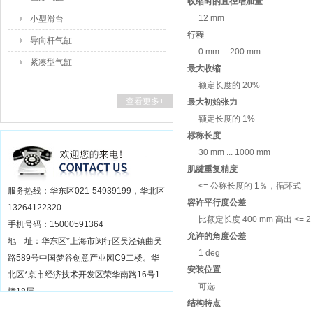
收缩时的直径增加量
12 mm
小型滑台
行程
导向杆气缸
0 mm ... 200 mm
紧凑型气缸
最大收缩
额定长度的 20%
查看更多+
最大初始张力
额定长度的 1%
标称长度
30 mm ... 1000 mm
肌腱重复精度
<= 公称长度的 1％，循环式
服务热线：华东区021-54939199，华北区
容许平行度公差
13264122320
比额定长度 400 mm 高出 <= 2
手机号码：15000591364
允许的角度公差
地 址：华东区*上海市闵行区吴泾镇曲吴
1 deg
路589号中国梦谷创意产业园C9二楼。华
安装位置
北区*京市经济技术开发区荣华南路16号1
可选
幢18层
结构特点