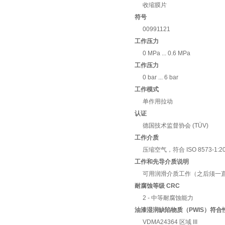
收缩膜片
符号
00991121
工作压力
0 MPa ... 0.6 MPa
工作压力
0 bar ... 6 bar
工作模式
单作用拉动
认证
德国技术监督协会 (TÜV)
工作介质
压缩空气，符合 ISO 8573-1:2010 
工作和先导介质说明
可用润滑介质工作（之后须一
耐腐蚀等级 CRC
2 - 中等耐腐蚀能力
油漆湿润缺陷物质（PWIS）符合
VDMA24364 区域 III