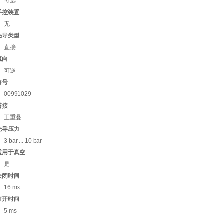
可选
手控装置
无
先导类型
直接
流向
可逆
符号
00991029
搭接
正重叠
先导压力
3 bar ... 10 bar
适用于真空
是
关闭时间
16 ms
打开时间
5 ms