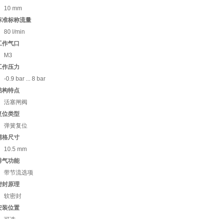
10 mm
标准标称流量
80 l/min
工作气口
M3
工作压力
-0.9 bar ... 8 bar
结构特点
活塞闸阀
复位类型
弹簧复位
网格尺寸
10.5 mm
排气功能
带节流选项
密封原理
软密封
安装位置