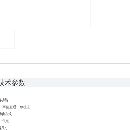
技术参数
阀功能
两位五通，单稳态
驱动方式
气动
阀尺寸