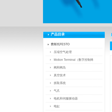
上海莆林电子设备有限公司
产品目录
费斯托FESTO
压缩空气处理
Motion Terminal（数字控制终
端）
阀和阀岛
真空技术
抓取系统
气爪
电机和伺服驱动器
电缸