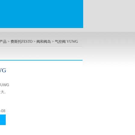
产品
>
费斯托FESTO
>
阀和阀岛
> 气控阀 VUWG
WG
VUWG
量大。
-08
常高的流量
单个阀或成组式阀
同安装在气路板导轨上