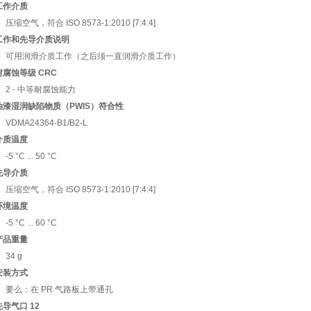
工作介质
压缩空气，符合 ISO 8573-1:2010 [7:4:4]
工作和先导介质说明
可用润滑介质工作（之后须一直润滑介质工作）
耐腐蚀等级 CRC
2 - 中等耐腐蚀能力
油漆湿润缺陷物质（PWIS）符合性
VDMA24364-B1/B2-L
介质温度
-5 °C ... 50 °C
先导介质
压缩空气，符合 ISO 8573-1:2010 [7:4:4]
环境温度
-5 °C ... 60 °C
产品重量
34 g
安装方式
要么：在 PR 气路板上带通孔
先导气口 12