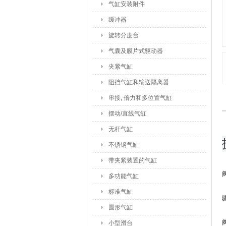
气缸安装附件
缓冲器
旋转分度台
气囊及膜片式驱动器
夹紧气缸
阻挡气缸和输送隔离器
串接, 倍力和多位置气缸
摆动/直线气缸
无杆气缸
不锈钢气缸
带夹紧装置的气缸
多功能气缸
标准气缸
圆形气缸
小型滑台