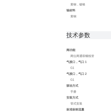
黄铜，镀铬
轴材料
黄铜
技术参数
阀功能
两位两通双螺线管
气接口，气口 1
G1
气接口，气口 2
G1
驱动方式
手册
安装方式
管式安装
标准标称流量