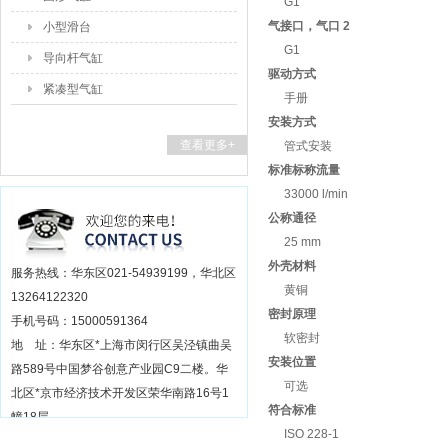
G1
气接口，气口 2
小型滑台
G1
导向杆气缸
驱动方式
紧凑型气缸
手册
安装方式
查看更多+
管式安装
标准标称流量
33000 l/min
公称通径
25 mm
外壳材料
服务热线：华东区021-54939199，华北区
黄铜
13264122320
密封原理
手机号码：15000591364
软密封
地 址：华东区*上海市闵行区吴泾镇曲吴
安装位置
路589号中国梦谷创意产业园C9二楼。华
可选
北区*京市经济技术开发区荣华南路16号1
符合标准
幢18层
ISO 228-1