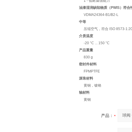
1 - 低耐腐蚀能力
油漆湿润缺陷物质（PWIS）符合
VDMA24364-B1/B2-L
中等
压缩空气，符合 ISO 8573-1
介质温度
-20 °C ... 150 °C
产品重量
830 g
密封件材料
FPMPTFE
滚珠材料
黄铜，镀铬
轴材料
黄铜
产品：