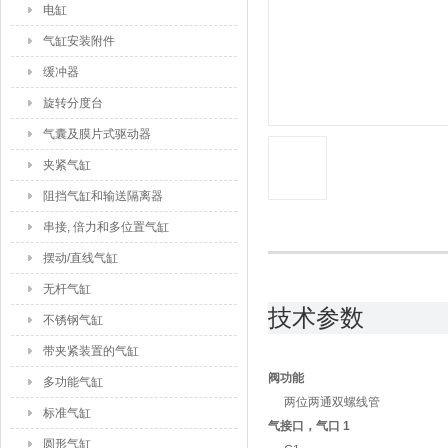
电缸
气缸安装附件
缓冲器
旋转分度台
气囊及膜片式驱动器
夹紧气缸
阻挡气缸和输送隔离器
串接, 倍力和多位置气缸
摆动/直线气缸
无杆气缸
技术参数
不锈钢气缸
带夹紧装置的气缸
阀功能
多功能气缸
两位两通双螺线管
标准气缸
气接口，气口 1
圆形气缸