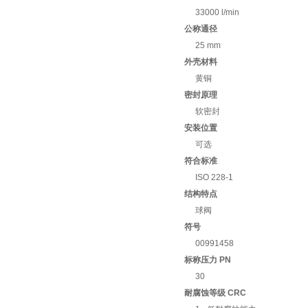
33000 l/min
公称通径
25 mm
外壳材料
黄铜
密封原理
软密封
安装位置
可选
符合标准
ISO 228-1
结构特点
球阀
符号
00991458
标称压力 PN
30
耐腐蚀等级 CRC