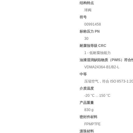
结构特点
球阀
符号
00991458
标称压力 PN
30
耐腐蚀等级 CRC
1 - 低耐腐蚀能力
油漆湿润缺陷物质（PWIS）符合
VDMA24364-B1/B2-L
中等
压缩空气，符合 ISO 8573-1
介质温度
-20 °C ... 150 °C
产品重量
830 g
密封件材料
FPMPTFE
滚珠材料