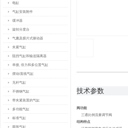
电缸
气缸安装附件
缓冲器
旋转分度台
气囊及膜片式驱动器
夹紧气缸
阻挡气缸和输送隔离器
串接, 倍力和多位置气缸
摆动/直线气缸
无杆气缸
技术参数
不锈钢气缸
带夹紧装置的气缸
阀功能
多功能气缸
三通比例流量调节阀
标准气缸
结构特点
圆形气缸