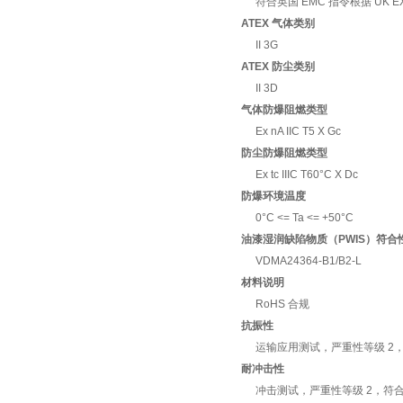
符合英国 EMC 指令根据 UK E
ATEX 气体类别
II 3G
ATEX 防尘类别
II 3D
气体防爆阻燃类型
Ex nA IIC T5 X Gc
防尘防爆阻燃类型
Ex tc IIIC T60°C X Dc
防爆环境温度
0°C <= Ta <= +50°C
油漆湿润缺陷物质（PWIS）符合
VDMA24364-B1/B2-L
材料说明
RoHS 合规
抗振性
运输应用测试，严重性等级 2，符合 F
耐冲击性
冲击测试，严重性等级 2，符合 FN 9