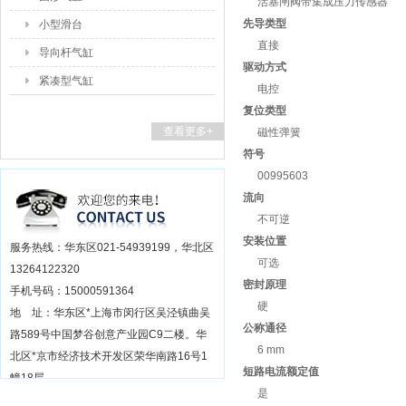
活塞闸阀带集成压力传感器
先导类型
小型滑台
直接
导向杆气缸
驱动方式
紧凑型气缸
电控
复位类型
查看更多+
磁性弹簧
符号
00995603
流向
不可逆
安装位置
服务热线：华东区021-54939199，华北区
可选
13264122320
密封原理
手机号码：15000591364
硬
地 址：华东区*上海市闵行区吴泾镇曲吴
公称通径
路589号中国梦谷创意产业园C9二楼。华
6 mm
北区*京市经济技术开发区荣华南路16号1
短路电流额定值
幢18层
是