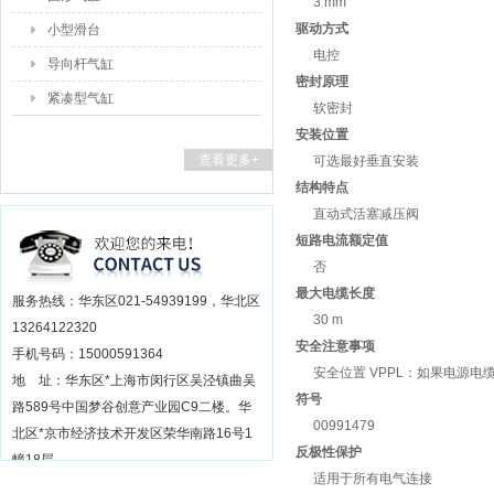
3 mm
驱动方式
小型滑台
电控
导向杆气缸
密封原理
紧凑型气缸
软密封
安装位置
查看更多+
可选最好垂直安装
结构特点
直动式活塞减压阀
短路电流额定值
否
最大电缆长度
服务热线：华东区021-54939199，华北区
30 m
13264122320
安全注意事项
手机号码：15000591364
安全位置 VPPL：如果电源电缆
地 址：华东区*上海市闵行区吴泾镇曲吴
符号
路589号中国梦谷创意产业园C9二楼。华
00991479
北区*京市经济技术开发区荣华南路16号1
反极性保护
幢18层
适用于所有电气连接