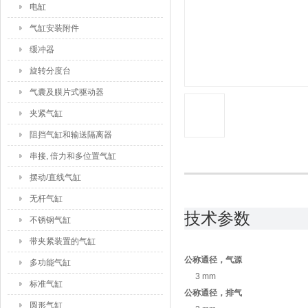
电缸
气缸安装附件
缓冲器
旋转分度台
气囊及膜片式驱动器
夹紧气缸
阻挡气缸和输送隔离器
串接, 倍力和多位置气缸
摆动/直线气缸
无杆气缸
技术参数
不锈钢气缸
带夹紧装置的气缸
公称通径，气源
多功能气缸
3 mm
标准气缸
公称通径，排气
圆形气缸