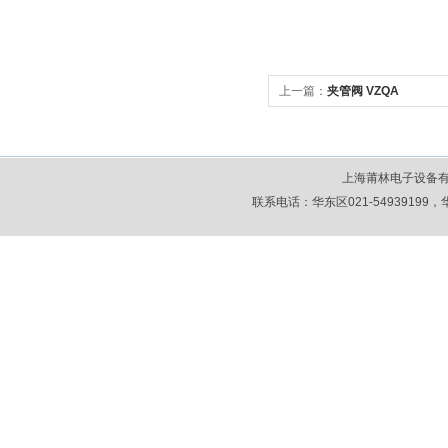
上一篇：
夹管阀 VZQA
上海莆林电子设备
联系电话：华东区021-54939199，华北