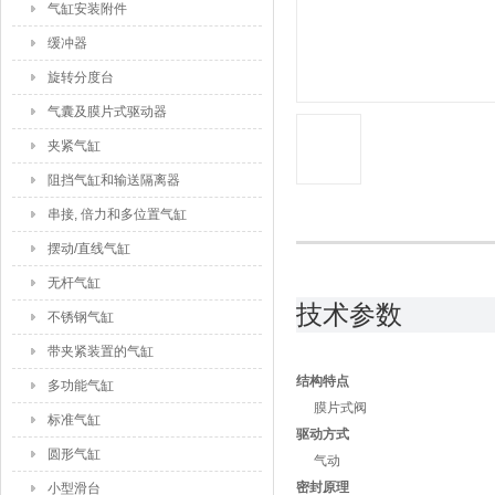
气缸安装附件
缓冲器
旋转分度台
气囊及膜片式驱动器
夹紧气缸
阻挡气缸和输送隔离器
串接, 倍力和多位置气缸
摆动/直线气缸
无杆气缸
技术参数
不锈钢气缸
带夹紧装置的气缸
结构特点
多功能气缸
膜片式阀
标准气缸
驱动方式
圆形气缸
气动
密封原理
小型滑台