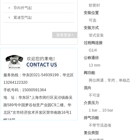
软密封
导向杆气缸
安装位置
紧凑型气缸
可选
安装方式
查看更多+
管式安装
过程阀连接
G1/4
公称通径
13 mm
阀功能
服务热线：华东区021-54939199，华北区
两位两通，常闭，单稳态
13264122320
流向
手机号码：15000591364
不可逆
地 址：华东区*上海市闵行区吴泾镇曲吴
介质压力
路589号中国梦谷创意产业园C9二楼。华
1 bar ... 10 bar
北区*京市经济技术开发区荣华南路16号1
排气功能
幢18层
不带节流选项
复位类型