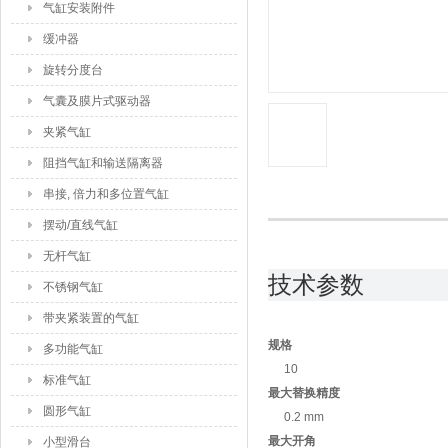
气缸安装附件
缓冲器
旋转分度台
气囊及膜片式驱动器
夹紧气缸
阻挡气缸和输送隔离器
串接, 倍力和多位置气缸
摆动/直线气缸
无杆气缸
技术参数
不锈钢气缸
带夹紧装置的气缸
规格
多功能气缸
10
标准气缸
最大替换精度
圆形气缸
0.2 mm
最大开角
小型滑台