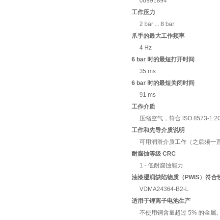
00991894
工作压力
2 bar ... 8 bar
爪手的最大工作频率
4 Hz
6 bar 时的最短打开时间
35 ms
6 bar 时的最短关闭时间
91 ms
工作介质
压缩空气，符合 ISO 8573-1:2010
工作和先导介质说明
可用润滑介质工作（之后须一
耐腐蚀等级 CRC
1 - 低耐腐蚀能力
油漆湿润缺陷物质（PWIS）符合
VDMA24364-B2-L
适用于锂离子电池生产
不使用铜含量超过 5% 的金