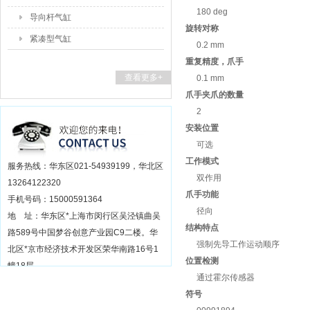
180 deg
导向杆气缸
旋转对称
紧凑型气缸
0.2 mm
重复精度，爪手
查看更多+
0.1 mm
爪手夹爪的数量
2
安装位置
可选
工作模式
服务热线：华东区021-54939199，华北区
双作用
13264122320
爪手功能
手机号码：15000591364
径向
地 址：华东区*上海市闵行区吴泾镇曲吴
结构特点
路589号中国梦谷创意产业园C9二楼。华
强制先导工作运动顺序
北区*京市经济技术开发区荣华南路16号1
位置检测
幢18层
通过霍尔传感器
符号