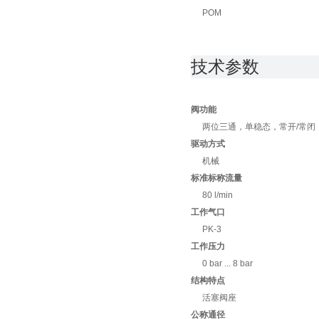
POM
技术参数
阀功能
两位三通，单稳态，常开/常闭
驱动方式
机械
标准标称流量
80 l/min
工作气口
PK-3
工作压力
0 bar ... 8 bar
结构特点
活塞阀座
公称通径