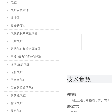
电缸
气缸安装附件
缓冲器
旋转分度台
气囊及膜片式驱动器
夹紧气缸
阻挡气缸和输送隔离器
串接, 倍力和多位置气缸
摆动/直线气缸
无杆气缸
技术参数
不锈钢气缸
带夹紧装置的气缸
阀功能
多功能气缸
两位三通，单稳态，常开/常闭
标准气缸
驱动方式
圆形气缸