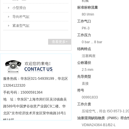
机械
标准标称流量
小型滑台
80 l/min
导向杆气缸
工作气口
紧凑型气缸
PK-3
工作压力
查看更多+
0 bar ... 8 bar
结构特点
活塞阀座
公称通径
2.5 mm
先导类型
服务热线：华东区021-54939199，华北区
直接
13264122320
符号
手机号码：15000591364
00991833
地 址：华东区*上海市闵行区吴泾镇曲吴
工作介质
路589号中国梦谷创意产业园C9二楼。华
压缩空气，符合 ISO 8573-1:2010 
北区*京市经济技术开发区荣华南路16号1
油漆湿润缺陷物质（PWIS）符合
幢18层
VDMA24364-B1/B2-L