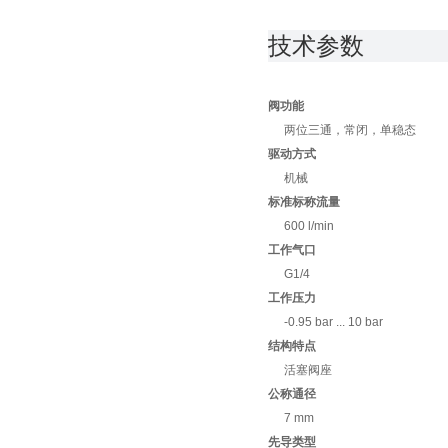
技术参数
阀功能
两位三通，常闭，单稳态
驱动方式
机械
标准标称流量
600 l/min
工作气口
G1/4
工作压力
-0.95 bar ... 10 bar
结构特点
活塞阀座
公称通径
7 mm
先导类型