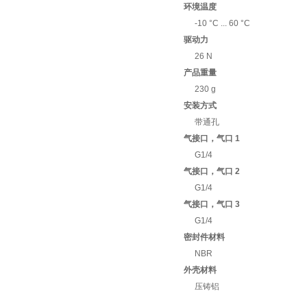
环境温度
-10 °C ... 60 °C
驱动力
26 N
产品重量
230 g
安装方式
带通孔
气接口，气口 1
G1/4
气接口，气口 2
G1/4
气接口，气口 3
G1/4
密封件材料
NBR
外壳材料
压铸铝