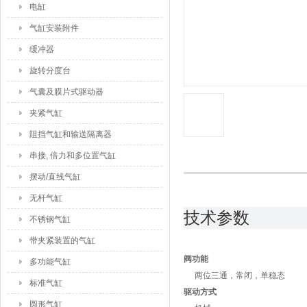
电缸
气缸安装附件
缓冲器
旋转分度台
气囊及膜片式驱动器
夹紧气缸
阻挡气缸和输送隔离器
串接, 倍力和多位置气缸
摆动/直线气缸
无杆气缸
技术参数
不锈钢气缸
带夹紧装置的气缸
阀功能
多功能气缸
两位三通，常闭，单稳态
标准气缸
驱动方式
圆形气缸