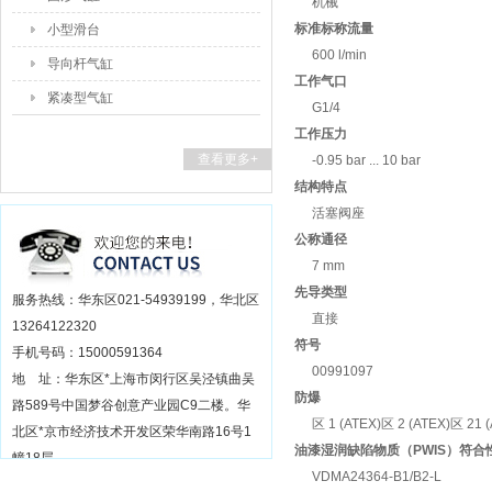
机械
标准标称流量
小型滑台
600 l/min
导向杆气缸
工作气口
紧凑型气缸
G1/4
工作压力
查看更多+
-0.95 bar ... 10 bar
结构特点
活塞阀座
公称通径
7 mm
先导类型
服务热线：华东区021-54939199，华北区
直接
13264122320
符号
手机号码：15000591364
00991097
地 址：华东区*上海市闵行区吴泾镇曲吴
防爆
路589号中国梦谷创意产业园C9二楼。华
区 1 (ATEX)区 2 (ATEX)区 21 
北区*京市经济技术开发区荣华南路16号1
油漆湿润缺陷物质（PWIS）符合
幢18层
VDMA24364-B1/B2-L